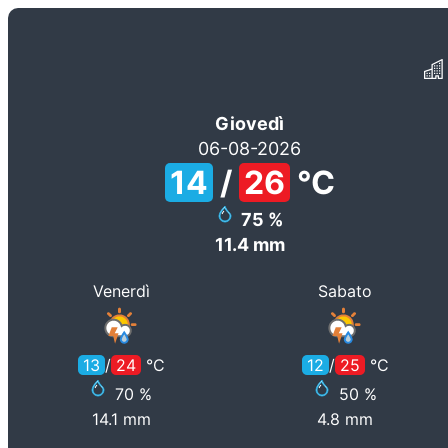
Giovedì
06-08-2026
14
/
26
°C
75
%
11.4
mm
Venerdì
Sabato
13
/
24
°C
12
/
25
°C
70
%
50
%
14.1
mm
4.8
mm