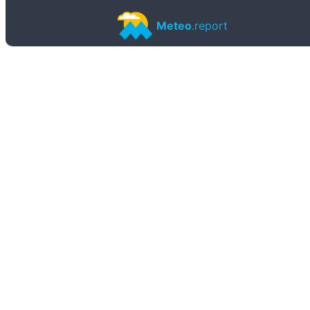
Meteo
.report